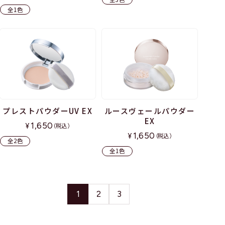
全1色
プレストパウダーUV EX
ルースヴェールパウダー
EX
1,650
¥
（税込）
1,650
¥
（税込）
全2色
全1色
1
2
3