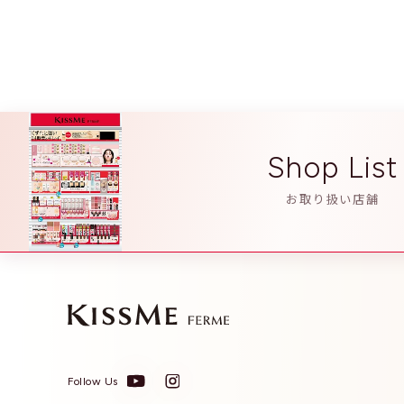
03 ニュアンスコーラル
タルク、ヘキサ（ヒドロキシステアリン酸／ステアリン酸／ロジン酸）ジペン
ローヤルゼリーエキス、水溶性コラーゲン、ジメチコン、ナイロン－１２、ラ
ン、パルミトイルグルタミン酸Ｍｇ、パルミトイルサルコシンＮａ、パルミチ
商品の改良等により、本ページで表示している成分の内容と異なる場合があり
Shop List
お取り扱い店舗
Follow Us