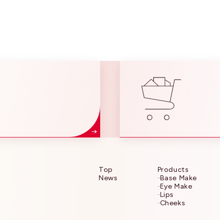
タエリスリチル、スクワラン、トリエチルヘキサノイン、アルガニアスピノサ核
ウリン酸亜鉛、トコフェロール、ブチルパラベン、メチルパラベン、グリセリン
ン酸、フェノキシエタノール、マイカ、酸化チタン、酸化鉄、シリカ、グンジョ
Products
ます。実際に商品に表示されている成分をご確認ください。
Top
Products
News
Base Make
Eye Make
Lips
Cheeks