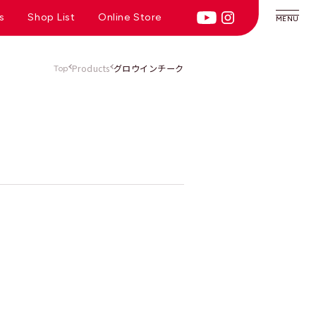
s
Shop List
Online Store
MENU
Products
グロウインチーク
Top